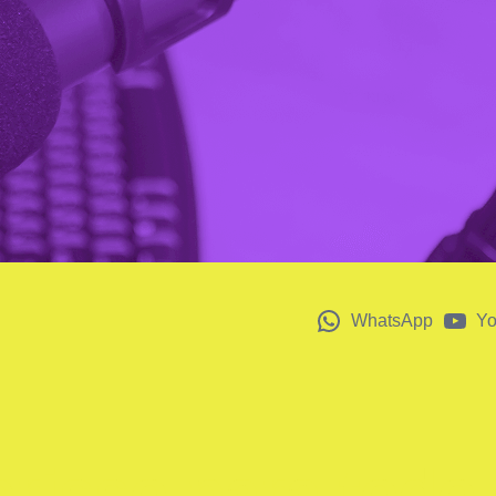
WhatsApp
Y
risso para todo