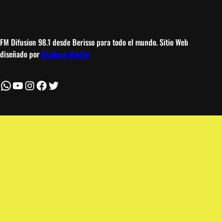
FM Difusion 98.1 desde Berisso para todo el mundo. Sitio Web
diseñado por
Obelisco Digital
WhatsApp
YouTube
Instagram
Facebook
Twitter